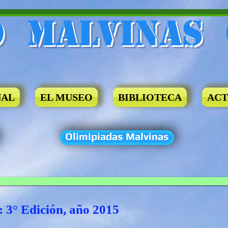
​ Malvinas
NAL
EL MUSEO
BIBLIOTECA
ACT
Olimipiadas Malvinas
: 3° Edición, año 2015