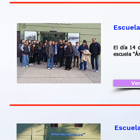
Escuela
El día 14
d
escuela "Á
Ve
Escuel