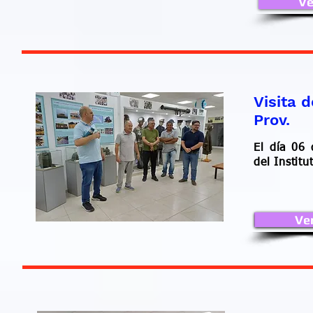
Ve
Visita 
Prov.
El día 06
del Institu
Ve
Ve