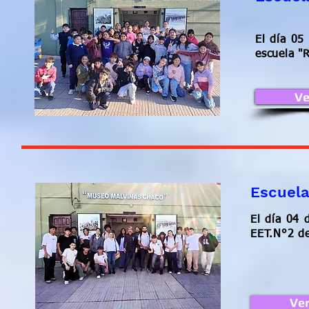
El día 05
escuela "
Ve
Ve
Escuela
El día 04 
EET.N°2 d
Ve