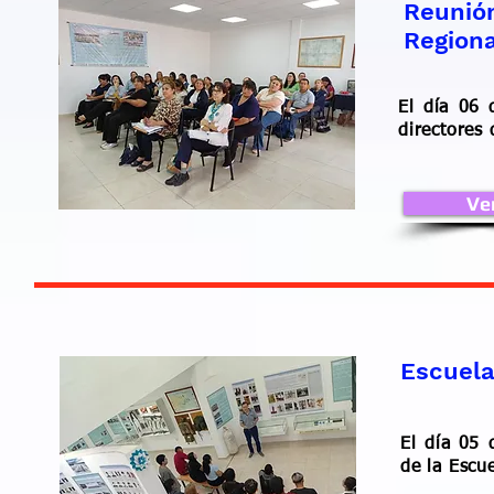
Reunión
Regiona
El día 06 
directores 
Ve
Escuela
El día 05
d
de la Escu