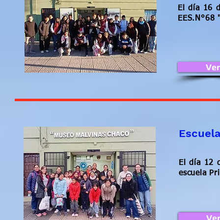
El día 16 
EES.N°68 "
Ver
Escuela
El día 12 
escuela Pr
Ve
Ve