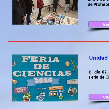
de Profesor
Ve
Ve
Unidad 
El día 02
Feria de 
Ve