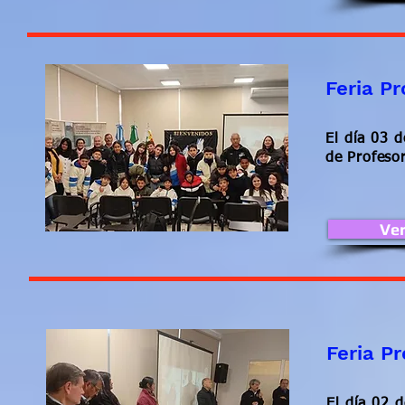
Feria Pr
El día 03 d
de Profesor
Ve
Feria Pr
El día 02 d