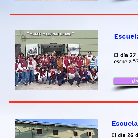
Escuel
El día 27
escuela "
Ve
Ve
Escuela
El día 26 