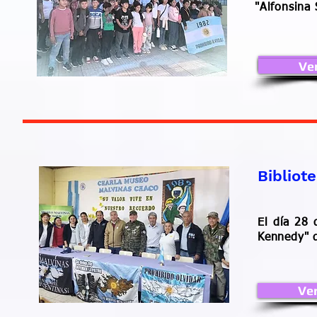
"Alfonsina
Ve
Ve
Bibliot
El día 28
d
Kennedy" 
Ve