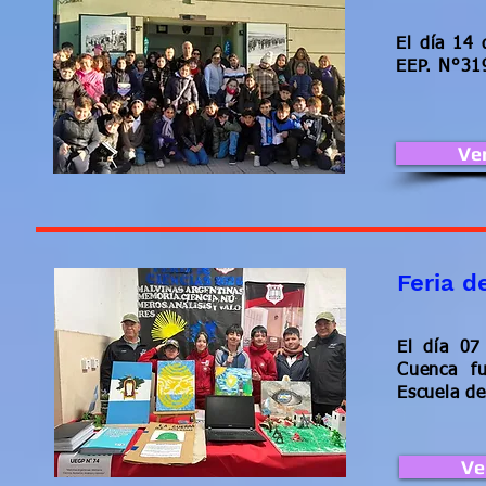
El día 14 
EEP. N°31
Ve
Feria d
El día 07
Cuenca fu
Escuela d
Ve