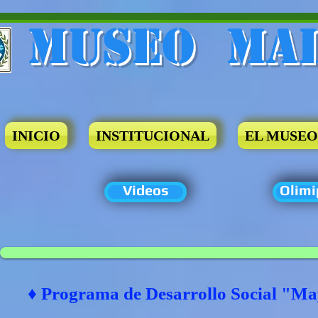
Museo​ Ma
INICIO
INSTITUCIONAL
EL MUSEO
Videos
Olimi
♦ Programa de Desarrollo Social "M