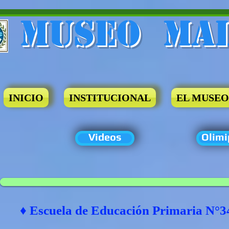
Museo​ Ma
INICIO
INSTITUCIONAL
EL MUSEO
Videos
Olimi
♦ Escuela de Educación Primaria N°3