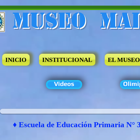
Museo​ Ma
INICIO
INSTITUCIONAL
EL MUSEO
Videos
Olimi
♦ Escuela de Educación Primaria N° 