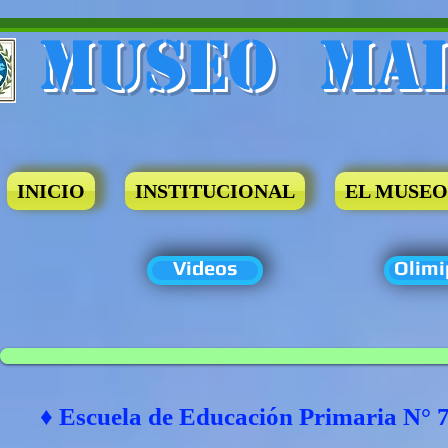
Museo​ Ma
INICIO
INSTITUCIONAL
EL MUSEO
Videos
Olimi
♦ Escuela de Educación Primaria N° 