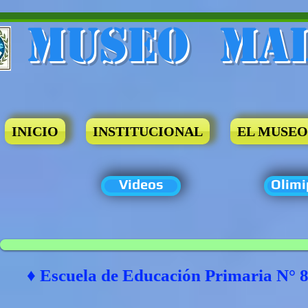
Museo​ Ma
INICIO
INSTITUCIONAL
EL MUSEO
Videos
Olimi
♦ Escuela de Educación Primaria N° 