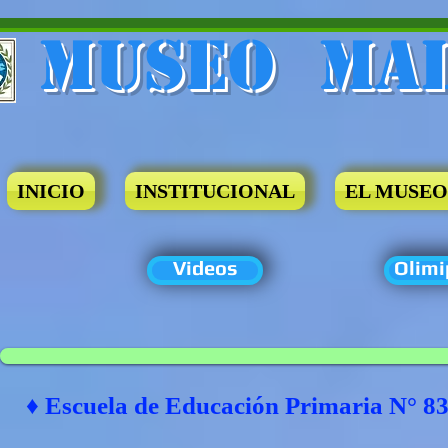
Museo​ Ma
INICIO
INSTITUCIONAL
EL MUSEO
Videos
Olimi
♦ Escuela de Educación Primaria N° 8