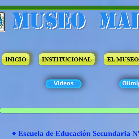
Museo​ Ma
INICIO
INSTITUCIONAL
EL MUSEO
Videos
Olimi
♦ Escuela de Educación Secundaria N