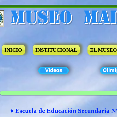
Museo​ Ma
INICIO
INSTITUCIONAL
EL MUSEO
Videos
Olimi
♦ Escuela de Educación Secundaria N