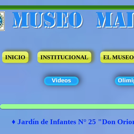
Museo​ Ma
INICIO
INSTITUCIONAL
EL MUSEO
Videos
Olimi
♦ Jardín de Infantes N° 25 "Don Ori