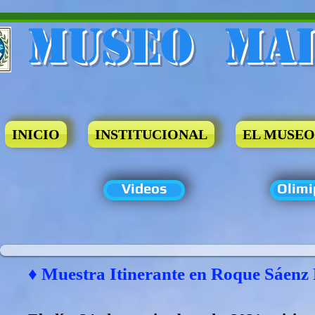
Museo​ Ma
INICIO
INSTITUCIONAL
EL MUSEO
Videos
Olimi
♦ Muestra Itinerante en Roque Sáenz 