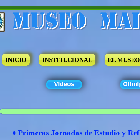
Museo​ Ma
INICIO
INSTITUCIONAL
EL MUSEO
Videos
Olimi
♦ Primeras Jornadas de Estudio y Refl