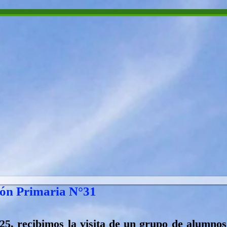
​ Malvinas
NAL
EL MUSEO
BIBLIOTECA
ACT
ión Primaria N°31
025, recibimos la visita de un grupo de alumno