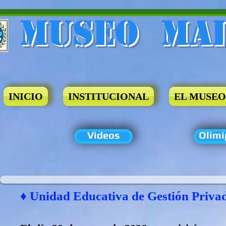
Museo​ Ma
INICIO
INSTITUCIONAL
EL MUSEO
Videos
Olimi
♦ Unidad Educativa de Gestión Priva