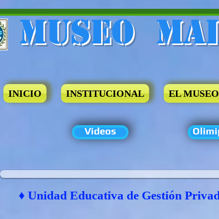
Museo​ Ma
INICIO
INSTITUCIONAL
EL MUSEO
Videos
Olimi
♦ Unidad Educativa de Gestión Priva