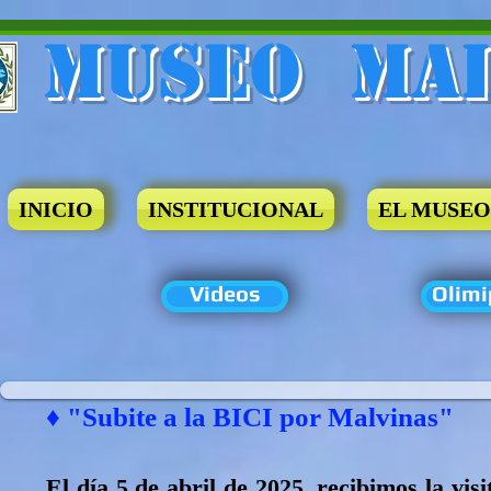
Museo​ Ma
INICIO
INSTITUCIONAL
EL MUSEO
Videos
Olimi
♦ "Subite a la BICI por Malvinas"
El día 5 de abril de 2025, recibimos la vi